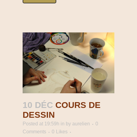
10 DÉC
COURS DE
DESSIN
Posted at 19:59h
in
by
aurelien
0
Comments
0
Likes