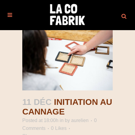
11 DÉC
INITIATION AU
CANNAGE
Posted at 18:00h
in
by
aurelien
0
Comments
0
Likes